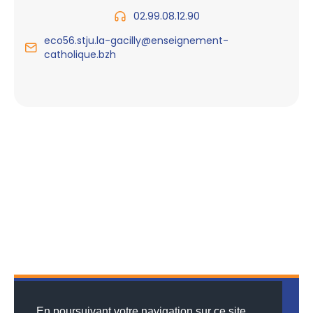
02.99.08.12.90
eco56.stju.la-gacilly@enseignement-
catholique.bzh
En poursuivant votre navigation sur ce site,